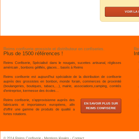
VOIR LA
Reims confiserie grossiste et distributeur en confiseries.
Re
Plus de 1500 références !
In
Reims Confiserie, Spécialisé dans le nougats, sucettes artisanal, réglisses
américain , bonbons gélifiés, glaces... basés à Reims
Reims confiserie est aujourd'hui spécialiste de la distribution de confiserie
auprès des grossistes en bonbon, monde forain, commerces de proximité
(boulangeries, boutiques, tabacs,…), mairie, associations,camping, comités
d'entreprise, kermesse des écoles…
Reims confiserie, s'approvisionne auprès des
EN SAVOIR PLUS SUR
fabricants et importateurs européens, afin
REIMS CONFISERIE
d'offrir une gamme de produits de qualité a
fortes rotations.
© 2014 Reims Confiserie -
Mentions légales
-
Contact