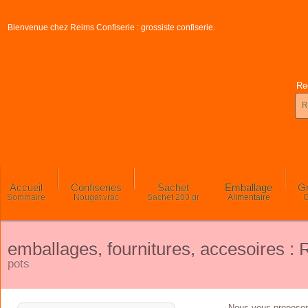
Bienvenue chez Reims Confiserie : grossiste confiserie.
Re
Accueil
Confiseries
Sachet
Emballage
Gr
Sommaire
Nougat,vrac
Sachet 200 gr
Alimentaire
G
emballages, fournitures, accesoires : 
pots
Nous vous proposo