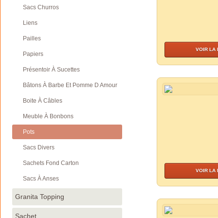
Sacs Churros
Liens
Pailles
VOIR LA
Papiers
Présentoir À Sucettes
Bâtons À Barbe Et Pomme D Amour
Boite À Câbles
Meuble À Bonbons
Pots
Sacs Divers
Sachets Fond Carton
VOIR LA
Sacs À Anses
Granita Topping
Sachet